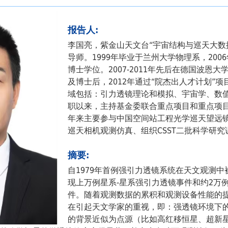
报告人:
李国亮，紫金山天文台“宇宙结构与巡天大数
导师。1999年毕业于兰州大学物理系，20
博士学位。2007-2011年先后在德国波恩
及博士后，2012年通过“院杰出人才计划”
域包括：引力透镜理论和模拟、宇宙学、数
职以来，主持基金委联合重点项目和重点项目
年来主要参与中国空间站工程光学巡天望远镜
巡天相机观测仿真、组织CSST二批科学研究
摘要:
自1979年首例强引力透镜系统在天文观测
现上万例星系-星系强引力透镜事件和约2万
件。随着观测数据的累积和观测设备性能的
在引起天文学家的重视，即：强透镜环境下
的背景近似为点源（比如高红移恒星、超新