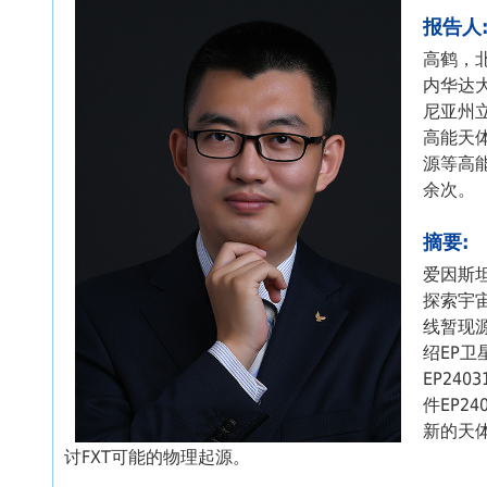
报告人
高鹤，
内华达
尼亚州
高能天
源等高能
余次。
摘要:
爱因斯
探索宇
线暂现
绍EP
EP24
件EP2
新的天
讨FXT可能的物理起源。