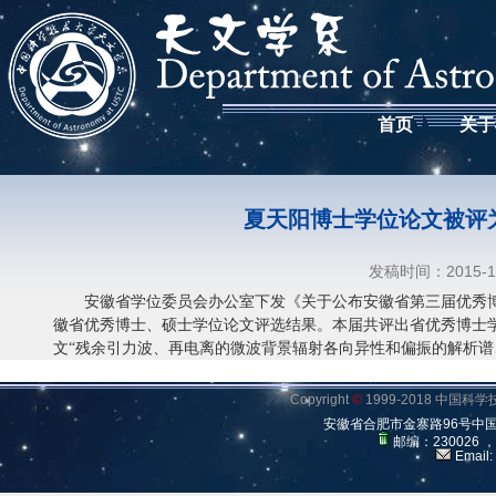
首页
关于
夏天阳博士学位论文被评
发稿时间：2015-
安徽省学位委员会办公室下发《关于公布安徽省第三届优秀博士、
徽省优秀博士、硕士学位论文评选结果。本届共评出省优秀博士学
文“残余引力波、再电离的微波背景辐射各向异性和偏振的解析谱、Ya
Copyright
©
1999-2018 中国
安徽省合肥市金寨路96号中
邮编：230026 
Email: