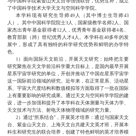
与中国科学院紫金山天文台等强强联合，优势互补，成立
了中国科学技术大学天文与空间科学学院。
本学科现有研究生导师
人（其中博士生导师
49
43
人）。其中中国科学院院士
人，国家级教学名师
人、国
3
2
家杰出青年基金获得者
人，优秀青年基金获得者
名、
12
4
教育部新（跨）世纪优秀人才
人。本学科在
多年的发
4
40
展中，形成了具有独特的科学研究优势和鲜明的办学特
色。
）面向国际天文前沿，开展天文研究：始终把主要
1
研究聚焦在天文学前沿科学重大目标上，是国内最早开展
星系宇宙学研究的单位，开创并推动了中国在星系宇宙学
这一国际前沿领域的研究。近年来，在正常星系、活动星
系、宇宙大尺度结构和数值模拟等方面取得了一批在国际
上有重要影响的研究成果。通过天文与空间科学学院的建
设，进一步加强和提升了本学科在天体测量与天体力学、
天文技术与方法、射电天体物理领域的研究力量。
）通过“所系结合”，开展英才培养：通过与国家天文
2
台、紫金山天文台、上海天文台共建天文英才班，开展本
科生和研究生的联合培养，创建了特色鲜明的英才培养模