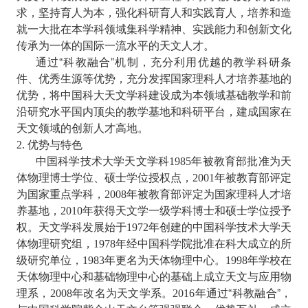
求，坚持育人为本，强化科研育人和实践育人，培养和造
就一大批在本学科领域集科学精神、实践能力和创新文化
传承为一体的国际一流水平的天文人才。
通过“科教融合”机制，充分利用优越的教学科研条
件、优秀生源等优势，充分发挥国家理科人才培养基地的
优势，将中国科大天文学科建设成为本领域基础教学和前
沿研究水平国内顶尖的教学基地和科研平台，建成国家在
天文领域的创新人才高地。
优势与特色
2.
中国科学技术大学天文学科
年被教育部批准为天
1985
体物理博士学位、硕士学位授权点，
年被教育部评定
2001
为国家重点学科，
年被教育部评定为国家理科人才培
2008
养基地，
年获得天文学一级学科博士和硕士学位授予
2010
权。天文学科发展始于
年创建的中国科学技术大学天
1972
体物理研究组，
年经中国科学院批准在科大成立的所
1978
级研究单位，
年更名为天体物理中心。
年学校在
1983
1998
天体物理中心和基础物理中心的基础上成立天文与应用物
理系，
年改名为天文学系。
年通过“科教融合”，
2008
2016