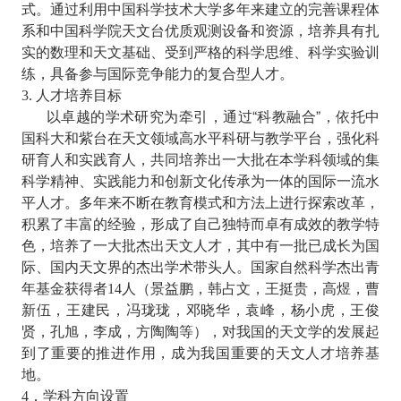
式。通过利用中国科学技术大学多年来建立的完善课程体
系和中国科学院天文台优质观测设备和资源，培养具有扎
实的数理和天文基础、受到严格的科学思维、科学实验训
练，具备参与国际竞争能力的复合型人才。
人才培养目标
3.
以卓越的学术研究为牵引，通过“科教融合”，依托中
国科大和紫台在天文领域高水平科研与教学平台，强化科
研育人和实践育人，共同培养出一大批在本学科领域的集
科学精神、实践能力和创新文化传承为一体的国际一流水
平人才。多年来不断在教育模式和方法上进行探索改革，
积累了丰富的经验，形成了自己独特而卓有成效的教学特
色，培养了一大批杰出天文人才，其中有一批已成长为国
际、国内天文界的杰出学术带头人。
国家自然科学杰出青
年基金获得者
人（景益鹏，韩占文，王挺贵，高煜，曹
14
新伍，王建民，冯珑珑，邓晓华，袁峰，杨小虎，王俊
贤，孔旭，李成，方陶陶等），对我国的天文学的发展起
到了重要的推进作用，成为我国重要的天文人才培养基
地。
．学科方向设置
4