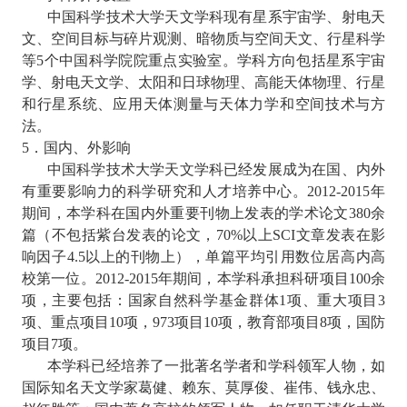
中国科学技术大学天文学科现有星系宇宙学、射电天
文、空间目标与碎片观测、暗物质与空间天文、行星科学
等
个中国科学院院重点实验室。学科方向包括星系宇宙
5
学、射电天文学、太阳和日球物理、高能天体物理、行星
和行星系统、应用天体测量与天体力学和空间技术与方
法。
．国内、外影响
5
中国科学技术大学天文学科已经发展成为在国、内外
有重要影响力的科学研究和人才培养中心。
年
2012-2015
期间，本学科在国内外重要刊物上发表的学术论文
余
380
篇（不包括紫台发表的论文，
以上
文章发表在影
70%
SCI
响因子
以上的刊物上），单篇平均引用数位居高内高
4.5
校第一位。
年期间，本学科承担科研项目
余
2012-2015
100
项，主要包括：国家自然科学基金群体
项、重大项目
1
3
项、重点项目
项，
项目
项，教育部项目
项，国防
10
973
10
8
项目
项。
7
本学科已经培养了一批著名学者和学科领军人物，如
国际知名天文学家葛健、赖东、莫厚俊、崔伟、钱永忠、