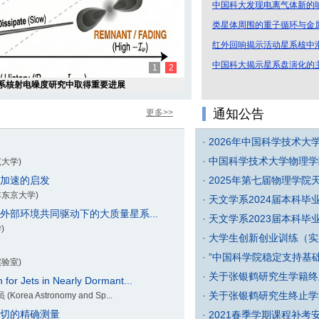
中国科大发现电离气体新的响
类星体周围的重子循环与金
红外回响揭示活动星系核中潮
中国科大揭示星系盘演化的主
1
2
系核射电噪度研究中取得重要进展
通知公告
更多>>
·
2026年中国科学技术
·
中国科学技术大学物理学
范大学)
加速的启发
·
2025年第七届物理学院
日本东京大学)
·
天文学系2024届本科毕
部环境共同驱动下的大质量星系...
·
天文学系2023届本科毕
)
·
大学生创新创业训练（实践
·
”中国科学院稳定支持基础
实验室)
·
关于张银鹤研究生学籍终
 for Jets in Nearly Dormant...
·
关于张银鹤研究生终止学
rea Astronomy and Sp...
切的精确测量
·
2021春季学期课程补考