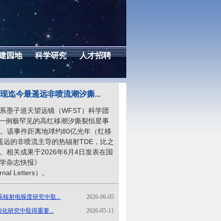
建园地
科学研究
人才招聘
现迄今最遥远非喷流潮汐撕...
系墨子巡天望远镜（WFST）科学团
了一例极罕见的高红移潮汐撕裂恒星事
wet。该事件距离地球约80亿光年（红移
最遥远的非喷流主导的热辐射TDE，比之
相关成果于2026年6月4日发表在国
学杂志快报》
urnal Letters）。
核射电噪度研究中取...
2026-06-05
化研究中取得重要...
2026-05-11