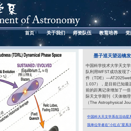
首页
关于我们
师资队伍
教育培养
党
墨子巡天望远镜发
中国科学技术大学天文学
队利用WFST成功发现
件（TDE）—AT2025
1.037），是目前已知
前的距离记录增加了一倍。
际天文学期刊《天体物理
（The Astrophysical Jo
中国科大天文学系在活动星系
我单位学者在“小红点”星系演