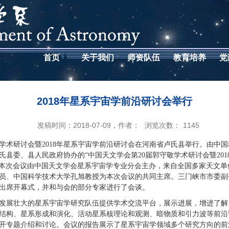
首页
关于我们
师资队伍
教育培养
党
2018年星系宇宙学前沿研讨会举行
发稿时间：2018-07-09，作者：
浏览次数：
1145
敬学术研讨会暨2018年星系宇宙学前沿研讨会在河南省卢氏县举行。由中
县委、县人民政府协办的“中国天文学会第20届郭守敬学术研讨会暨2018年
开。本次会议由中国天文学会星系宇宙学专业分会主办，来自全国多家天文单
员、中国科学技术大学孔旭教授为本次会议的共同主席。三门峡市市委副
出席开幕式，并和与会的部分专家进行了会谈。
发展壮大的星系宇宙学研究队伍提供学术交流平台，展示进展，增进了解
构、星系形成和演化、活动星系核理论和观测、暗物质和引力波等前沿课题，会
开专题介绍和讨论。会议的报告展示了星系宇宙学领域多个研究方向的前