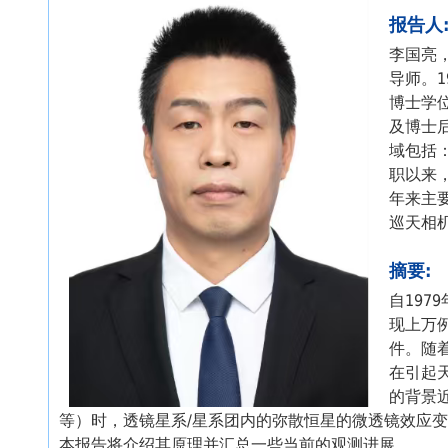
报告人
李国亮
导师。1
博士学位
及博士后
域包括
职以来
年来主
巡天相
摘要:
自19
现上万
件。随
在引起
的背景
等）时，透镜星系/星系团内的弥散恒星的微透镜效应
本报告将介绍其原理并汇总一些当前的观测进展。